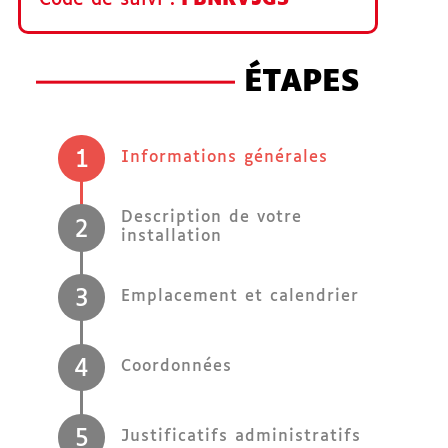
ÉTAPES
(étape couran
1
Informations générales
Description de votre
2
installation
3
Emplacement et calendrier
4
Coordonnées
5
Justificatifs administratifs