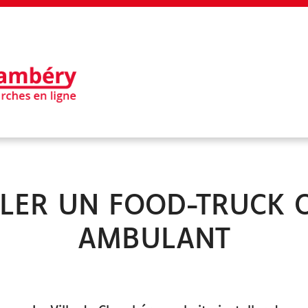
EN 1 CLIC
Mon profil
LLER UN FOOD-TRUCK
Mes demandes
AMBULANT
Je paie ma facture en ligne
Besoin d'aide