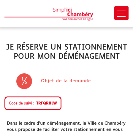
Ouvri
VOUS ÊTES
JE RÉSERVE UN STATIONNEMENT
Particulier
POUR MON DÉMÉNAGEMENT
Association
Professionnel
1
(étape courante)
Objet de la demande
5
EN 1 CLIC
Code de suivi
TRFQRKLW
Mon profil
Dans le cadre d'un déménagement, la Ville de Chambéry
vous propose de faciliter votre stationnement en vous
Mes demandes