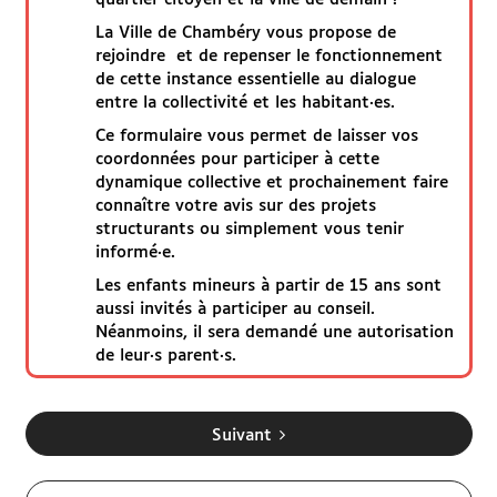
La Ville de Chambéry vous propose de
Je paie ma facture en ligne
rejoindre et de repenser le fonctionnement
de cette instance essentielle au dialogue
Besoin d'aide
entre la collectivité et les habitant·es.
Ce formulaire vous permet de laisser vos
RDV France Services
coordonnées pour participer à cette
dynamique collective et prochainement faire
connaître votre avis sur des projets
SITES UTILES
structurants ou simplement vous tenir
informé·e.
Les enfants mineurs à partir de 15 ans sont
Espace famille
aussi invités à participer au conseil.
Néanmoins, il sera demandé une autorisation
chambery.fr
de leur·s parent·s.
Démarches Grand Chambéry
Suivant