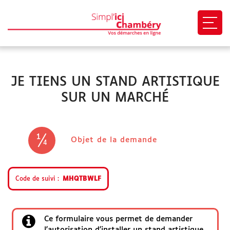
Ouvri
VOUS ÊTES
JE TIENS UN STAND ARTISTIQUE
Particulier
SUR UN MARCHÉ
Association
Professionnel
1
(étape courante)
Objet de la demande
4
EN 1 CLIC
Code de suivi
MHQTBWLF
Mon profil
Ce formulaire vous permet de demander
Mes demandes
l'autorisation d'installer un stand artistique